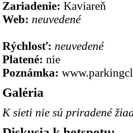
Zariadenie:
Kaviareň
Web:
neuvedené
Rýchlosť:
neuvedené
Platené:
nie
Poznámka:
www.parkingcl
Galéria
K sieti nie sú priradené ži
Diskusia k hotspotu: