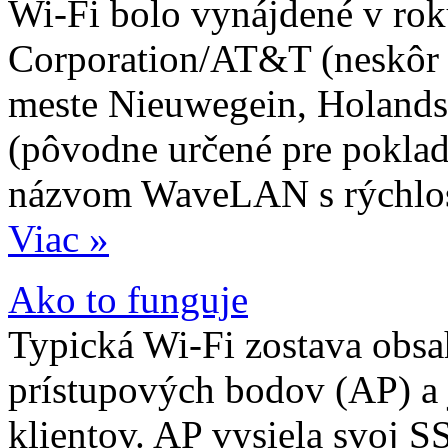
Wi-Fi bolo vynájdené v ro
Corporation/AT&T (neskôr 
meste Nieuwegein, Holands
(pôvodne určené pre pokladn
názvom WaveLAN s rýchlo
Viac »
Ako to funguje
Typická Wi-Fi zostava obsa
prístupových bodov (AP) a 
klientov. AP vysiela svoj SS