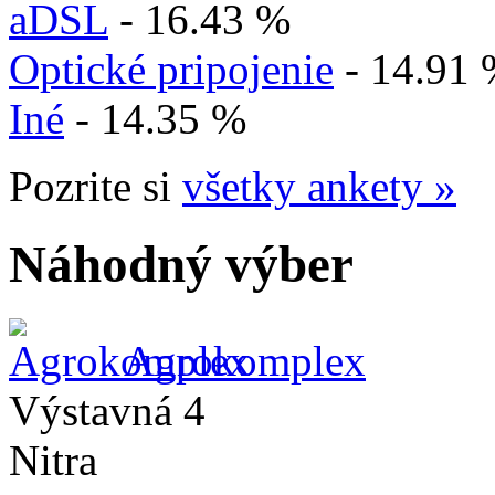
aDSL
- 16.43 %
Optické pripojenie
- 14.91
Iné
- 14.35 %
Pozrite si
všetky ankety »
Náhodný výber
Agrokomplex
Výstavná 4
Nitra