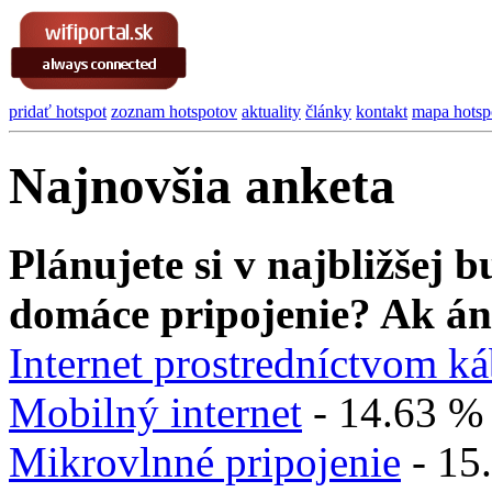
pridať hotspot
zoznam hotspotov
aktuality
články
kontakt
mapa hotsp
Najnovšia anketa
Plánujete si v najbližšej
domáce pripojenie? Ak án
Internet prostredníctvom k
Mobilný internet
- 14.63 %
Mikrovlnné pripojenie
- 15