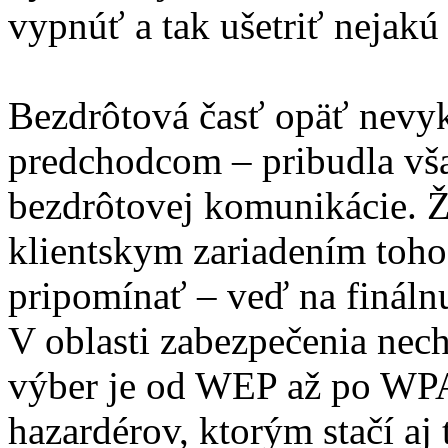
vypnúť a tak ušetriť nejakú
Bezdrôtová časť opäť nevyk
predchodcom – pribudla vš
bezdrôtovej komunikácie. Že
klientskym zariadením toho 
pripomínať – veď na finálnu
V oblasti zabezpečenia nec
výber je od WEP až po WPA-
hazardérov, ktorým stačí aj 