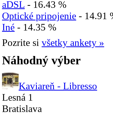
aDSL
- 16.43 %
Optické pripojenie
- 14.91
Iné
- 14.35 %
Pozrite si
všetky ankety »
Náhodný výber
Kaviareň - Libresso
Lesná 1
Bratislava