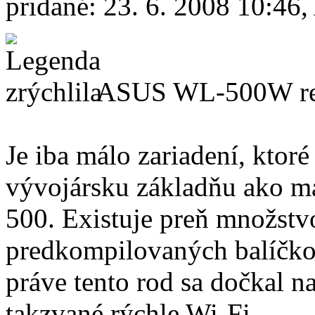
pridané: 23. 6. 2008 10:46,
ASUS WL-500W repr
Je iba málo zariadení, ktoré
vývojársku základňu ako m
500. Existuje preň množstvo
predkompilovaných balíčkov
práve tento rod sa dočkal n
takzvané rýchle Wi-Fi.