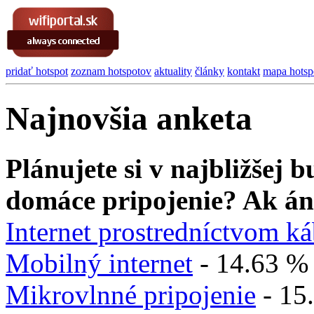
pridať hotspot
zoznam hotspotov
aktuality
články
kontakt
mapa hotsp
Najnovšia anketa
Plánujete si v najbližšej
domáce pripojenie? Ak án
Internet prostredníctvom k
Mobilný internet
- 14.63 %
Mikrovlnné pripojenie
- 15