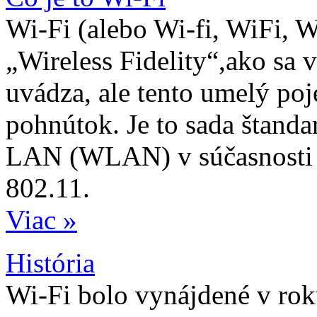
Wi-Fi (alebo Wi-fi, WiFi, Wif
„Wireless Fidelity“,ako sa 
uvádza, ale tento umelý po
pohnútok. Je to sada štanda
LAN (WLAN) v súčasnosti z
802.11.
Viac »
História
Wi-Fi bolo vynájdené v ro