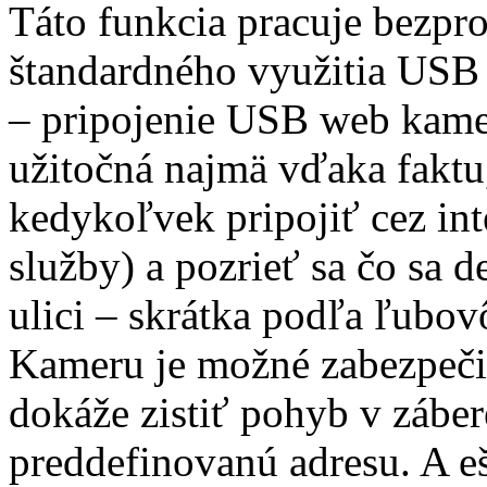
Táto funkcia pracuje bezp
štandardného využitia USB 
– pripojenie USB web kamer
užitočná najmä vďaka faktu,
kedykoľvek pripojiť cez in
služby) a pozrieť sa čo sa d
ulici – skrátka podľa ľubov
Kameru je možné zabezpeči
dokáže zistiť pohyb v záber
preddefinovanú adresu. A eš