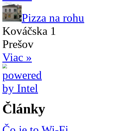
Pizza na rohu
Kováčska 1
Prešov
Viac »
Články
Čo je to Wi-Fi