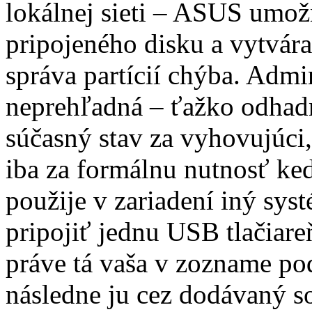
lokálnej sieti – ASUS umož
pripojeného disku a vytvára
správa partícií chýba. Admin
neprehľadná – ťažko odhad
súčasný stav za vyhovujúci
iba za formálnu nutnosť keď
použije v zariadení iný sys
pripojiť jednu USB tlačiare
práve tá vaša v zozname po
následne ju cez dodávaný so